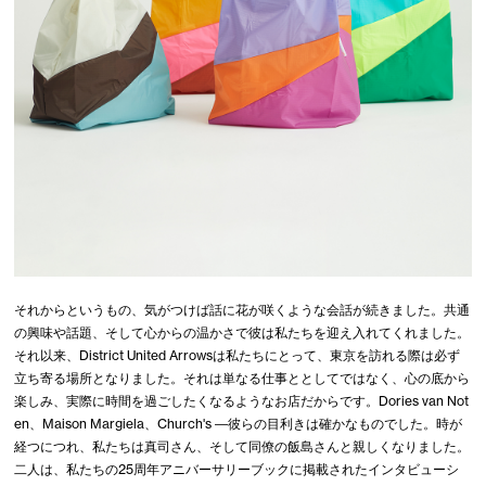
それからというもの、気がつけば話に花が咲くような会話が続きました。共通
の興味や話題、そして心からの温かさで彼は私たちを迎え入れてくれました。
それ以来、District United Arrowsは私たちにとって、東京を訪れる際は必ず
立ち寄る場所となりました。それは単なる仕事ととしてではなく、心の底から
楽しみ、実際に時間を過ごしたくなるようなお店だからです。Dories van Not
en、Maison Margiela、Church's ―彼らの目利きは確かなものでした。時が
経つにつれ、私たちは真司さん、そして同僚の飯島さんと親しくなりました。
二人は、私たちの25周年アニバーサリーブックに掲載されたインタビューシ