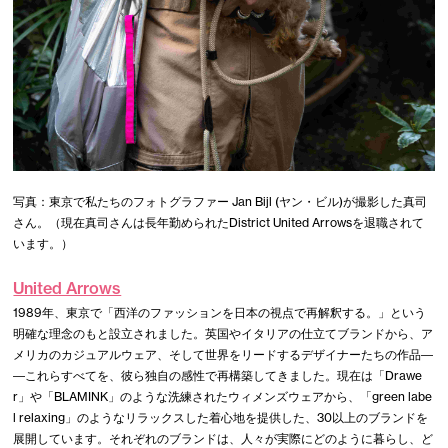
写真：東京で私たちのフォトグラファー Jan Bijl (ヤン・ビル)が撮影した真司
さん。（現在真司さんは長年勤められたDistrict United Arrowsを退職されて
います。）
United Arrows
1989年、東京で「西洋のファッションを日本の視点で再解釈する。」という
明確な理念のもと設立されました。英国やイタリアの仕立てブランドから、ア
メリカのカジュアルウェア、そして世界をリードするデザイナーたちの作品―
―これらすべてを、彼ら独自の感性で再構築してきました。現在は「Drawe
r」や「BLAMINK」のような洗練されたウィメンズウェアから、「green labe
l relaxing」のようなリラックスした着心地を提供した、30以上のブランドを
展開しています。それぞれのブランドは、人々が実際にどのように暮らし、ど