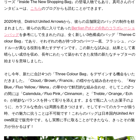
リーズ『Inside The New Shopping Bag』の登場人物でもあり。真司さんのイ
ンタビューは、
こちら
のブログからも読むことができます。
2020年頃、District United Arrowsから、彼らの店舗限定のバッグの制作を頼
まれました。彼らのお気に入りであった
Bertjan Potとの6色のコラボレーショ
ンバッグ
を参考にして生まれたのは、全く新しい3色構成のバッグ「Theree C
olour Bag」であり、それぞれの色が持つ3つのパーツ―底、フラッシュ、ハン
ドル―が異なる役割を果たすデザインです。この新たな試みは、結果として素
晴らしい成功を収め、長年にわたって築かれてきた友情の新たなチャプターの
始まりを意味しました。
そし今年、新たに合計4つの「Three Colour Bag」をデザインする機会をいた
だきました。「Cloud／Brown／Francis」の穏やかな組み合わせから、「Key
Blue／Fluo Yellow／Wena」の華やかで鮮烈的な組み合わせ、そしてこの2つ
の間には「Calendula／Fluo Pink／Cinnamon」と「Treble／Orange／Ech
o」が絶妙なバランスを持って彩りを添えます。まるで瓶に入ったお菓子のよ
うに、カラフルな色合いは周囲を惹きつけます。そしてすべてのカラーが揃う
時、その魅力に抗うことは不可能です！これらのバッグは日本国内United Arr
ows限定で販売中です。もし実際に手に取ることができたなら、きっとその魅
力が分かるはず！