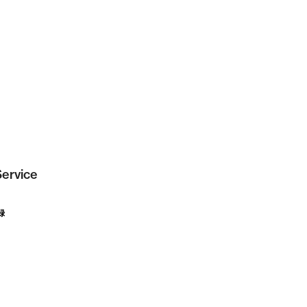
ervice
録