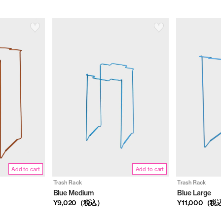
Add to cart
Add to cart
Trash Rack
Trash Rack
Blue Medium
Blue Large
¥9,020（税込）
¥11,000（税