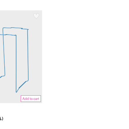
Add to cart
込）