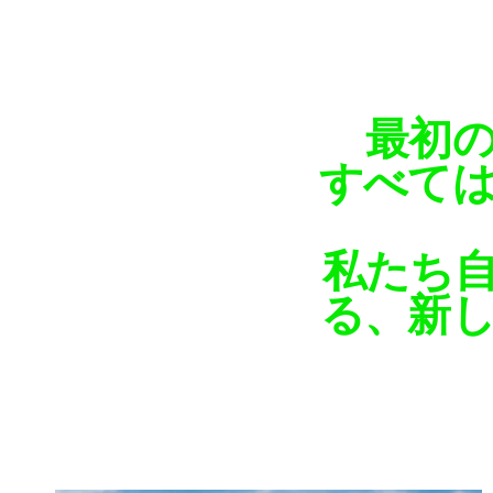
最初
すべて
私たち
る、新