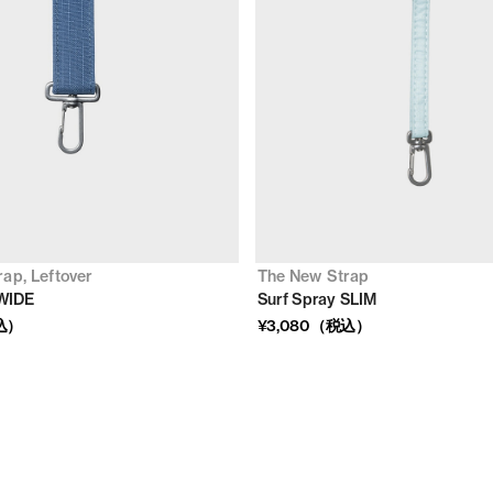
ap, Leftover
The New Strap
 WIDE
Surf Spray SLIM
込）
¥3,080（税込）