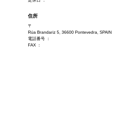
住所
〒
Rúa Brandariz 5, 36600 Pontevedra, SPAIN
電話番号 ：
FAX ：