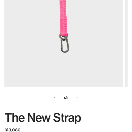
‹
›
1/2
The New Strap
￥3,080