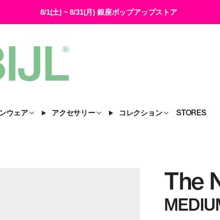
8/1(土) ~ 8/31(月) 銀座ポップアップストア
ンウェア
アクセサリー
コレクション
STORES
The 
MEDIU