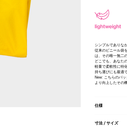
シンプルでありな
従来のビニール袋を無力
は、その唯一無二
どこでも、あなた
軽量で柔軟性に特
持ち運びにも最適
New: こちらの
より向上したその
仕様
寸法 / サイズ