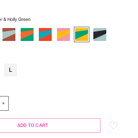
r & Holly Green
L
ADD TO CART