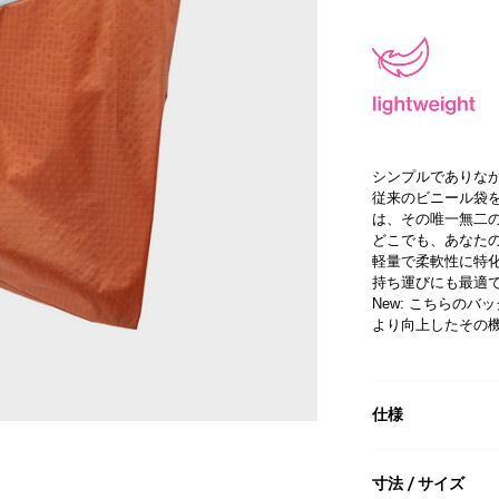
シンプルでありな
従来のビニール袋を無力
は、その唯一無二
どこでも、あなた
軽量で柔軟性に特
持ち運びにも最適
New: こちらの
より向上したその
仕様
寸法 / サイズ