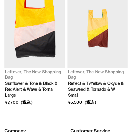
Leftover, The New Shopping
Leftover, The New Shopping
Bag
Bag
Sunflower & Tone & Black &
Reflect & TvYellow & Oxyde &
RedAlert & Wave & Torna
Seaweed & Tornado & W
Large
Small
¥7,700（税込）
¥5,500（税込）
Company
Customer Service