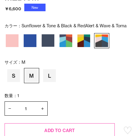
New
￥6,600
カラー：
Sunflower & Tone & Black & RedAlert & Wave & Torna
サイズ：
M
S
M
L
数量：1
ADD TO CART