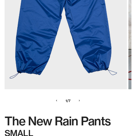
‹
›
1/7
The New Rain Pants
SMALL