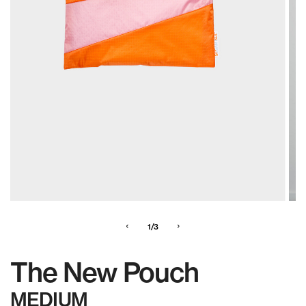
‹
›
1/3
The New Pouch
MEDIUM