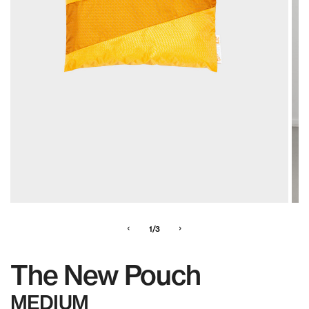
‹
›
1/3
The New Pouch
MEDIUM