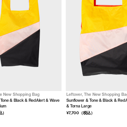
he New Shopping Bag
Leftover, The New Shopping Ba
 Tone & Black & RedAlert & Wave
Sunflower & Tone & Black & Red
ium
& Torna Large
税込）
¥7,700（税込）