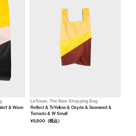
g
Leftover, The New Shopping Bag
Alert & Wave
Reflect & TvYellow & Oxyde & Seaweed &
Tornado & W Small
¥5,500（税込）