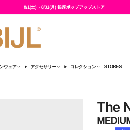
8/1(土) ~ 8/31(月) 銀座ポップアップストア
ンウェア
アクセサリー
コレクション
STORES
The 
MEDIU