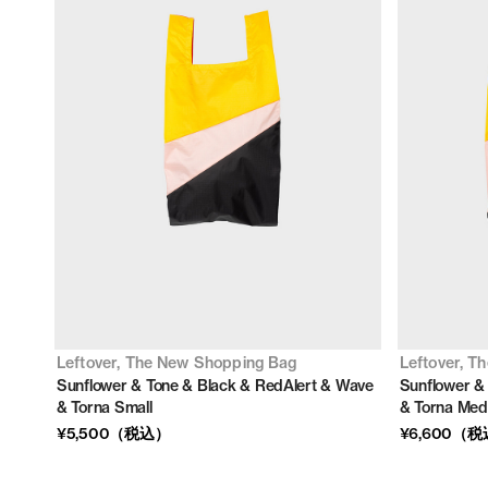
Leftover, The New Shopping Bag
Leftover, T
Sunflower & Tone & Black & RedAlert & Wave
Sunflower &
& Torna Small
& Torna Med
¥5,500（税込）
¥6,600（