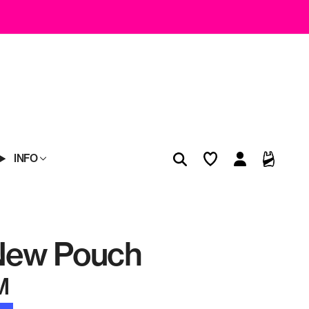
INFO
New Pouch
M