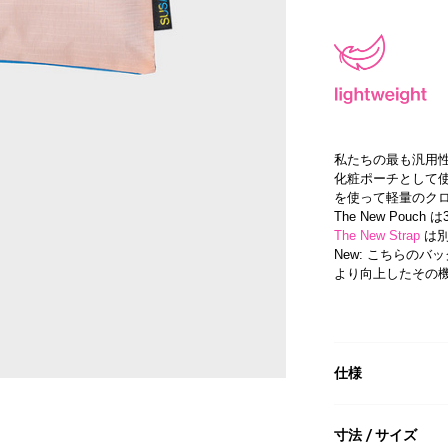
私たちの最も汎用
化粧ポーチとして使った
を使って軽量のク
The New Pou
The New Strap
は別
New: こちらの
より向上したその
仕様
寸法 / サイズ