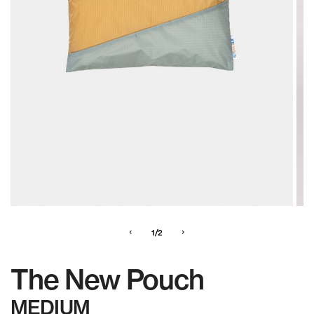
‹
›
1/2
The New Pouch
MEDIUM