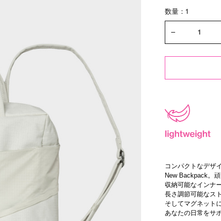
数量：1
コンパクトなデザイ
New Backp
収納可能なインナ
長さ調節可能なス
そしてマグネット
あなたの日常をサ