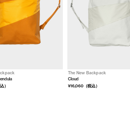
ackpack
The New Backpack
lendula
Cloud
税込）
¥16,060（税込）