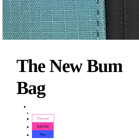
The New Bum
Bag
Discount
Sold Out
New